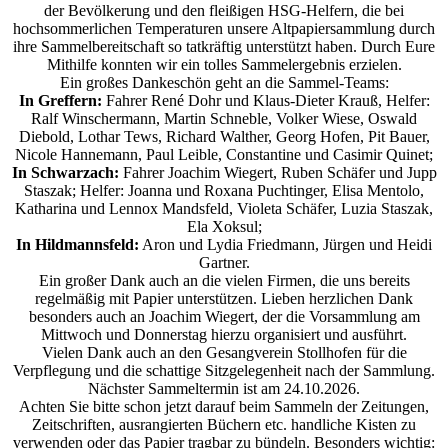
der Bevölkerung und den fleißigen HSG-Helfern, die bei
hochsommerlichen Temperaturen unsere Altpapiersammlung durch
ihre Sammelbereitschaft so tatkräftig unterstützt haben. Durch Eure
Mithilfe konnten wir ein tolles Sammelergebnis erzielen.
Ein großes Dankeschön geht an die Sammel-Teams:
In Greffern:
Fahrer René Dohr und Klaus-Dieter Krauß, Helfer:
Ralf Winschermann, Martin Schneble, Volker Wiese, Oswald
Diebold, Lothar Tews, Richard Walther, Georg Hofen, Pit Bauer,
Nicole Hannemann, Paul Leible, Constantine und Casimir Quinet;
In Schwarzach:
Fahrer Joachim Wiegert, Ruben Schäfer und Jupp
Staszak; Helfer: Joanna und Roxana Puchtinger, Elisa Mentolo,
Katharina und Lennox Mandsfeld, Violeta Schäfer, Luzia Staszak,
Ela Xoksul;
In Hildmannsfeld:
Aron und Lydia Friedmann, Jürgen und Heidi
Gartner.
Ein großer Dank auch an die vielen Firmen, die uns bereits
regelmäßig mit Papier unterstützen. Lieben herzlichen Dank
besonders auch an Joachim Wiegert, der die Vorsammlung am
Mittwoch und Donnerstag hierzu organisiert und ausführt.
Vielen Dank auch an den Gesangverein Stollhofen für die
Verpflegung und die schattige Sitzgelegenheit nach der Sammlung.
Nächster Sammeltermin ist am 24.10.2026.
Achten Sie bitte schon jetzt darauf beim Sammeln der Zeitungen,
Zeitschriften, ausrangierten Büchern etc. handliche Kisten zu
verwenden oder das Papier tragbar zu bündeln. Besonders wichtig: