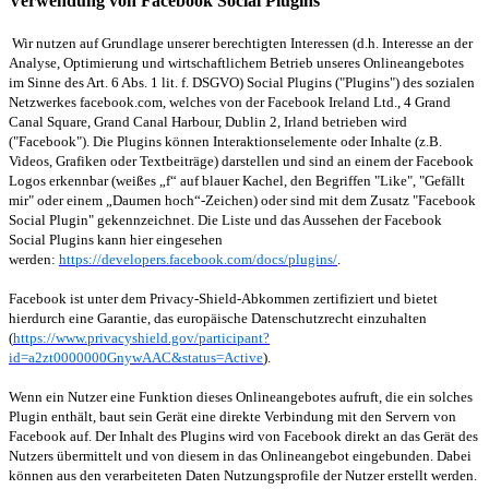
Verwendung von Facebook Social Plugins
Wir nutzen auf Grundlage unserer berechtigten Interessen (d.h. Interesse an der
Analyse, Optimierung und wirtschaftlichem Betrieb unseres Onlineangebotes
im Sinne des Art. 6 Abs. 1 lit. f. DSGVO) Social Plugins ("Plugins") des sozialen
Netzwerkes facebook.com, welches von der Facebook Ireland Ltd., 4 Grand
Canal Square, Grand Canal Harbour, Dublin 2, Irland betrieben wird
("Facebook"). Die Plugins können Interaktionselemente oder Inhalte (z.B.
Videos, Grafiken oder Textbeiträge) darstellen und sind an einem der Facebook
Logos erkennbar (weißes „f“ auf blauer Kachel, den Begriffen "Like", "Gefällt
mir" oder einem „Daumen hoch“-Zeichen) oder sind mit dem Zusatz "Facebook
Social Plugin" gekennzeichnet. Die Liste und das Aussehen der Facebook
Social Plugins kann hier eingesehen
werden:
https://developers.facebook.com/docs/plugins/
.
Facebook ist unter dem Privacy-Shield-Abkommen zertifiziert und bietet
hierdurch eine Garantie, das europäische Datenschutzrecht einzuhalten
(
https://www.privacyshield.gov/participant?
id=a2zt0000000GnywAAC&status=Active
).
Wenn ein Nutzer eine Funktion dieses Onlineangebotes aufruft, die ein solches
Plugin enthält, baut sein Gerät eine direkte Verbindung mit den Servern von
Facebook auf. Der Inhalt des Plugins wird von Facebook direkt an das Gerät des
Nutzers übermittelt und von diesem in das Onlineangebot eingebunden. Dabei
können aus den verarbeiteten Daten Nutzungsprofile der Nutzer erstellt werden.