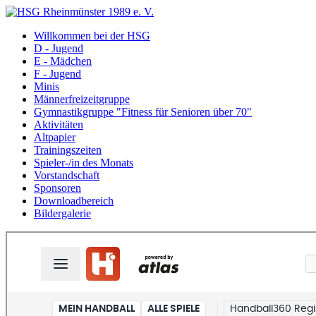
Willkommen bei der HSG
D - Jugend
E - Mädchen
F - Jugend
Minis
Männerfreizeitgruppe
Gymnastikgruppe "Fitness für Senioren über 70"
Aktivitäten
Altpapier
Trainingszeiten
Spieler-/in des Monats
Vorstandschaft
Sponsoren
Downloadbereich
Bildergalerie