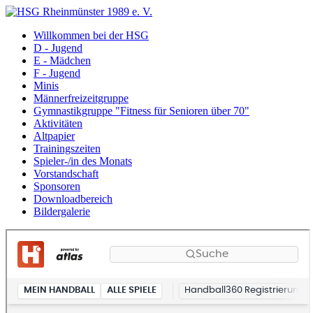
Willkommen bei der HSG
D - Jugend
E - Mädchen
F - Jugend
Minis
Männerfreizeitgruppe
Gymnastikgruppe "Fitness für Senioren über 70"
Aktivitäten
Altpapier
Trainingszeiten
Spieler-/in des Monats
Vorstandschaft
Sponsoren
Downloadbereich
Bildergalerie