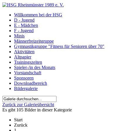
Willkommen bei der HSG
D - Jugend
E - Mädchen
F - Jugend
Minis
Männerfreizeitgruppe
Gymnastikgruppe "Fitness für Senioren über 70"
Aktivitäten
Altpapier
Trainingszeiten
Spieler-/in des Monats
Vorstandschaft
Sponsoren
Downloadbereich
Bildergalerie
Zurück zur Galerieübersicht
Es gibt 105 Bilder in dieser Kategorie
Start
Zurück
1